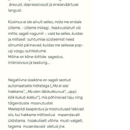
 ärevust, depressiivsust ja eneseväärtuse 
langust.
Küsimus ei ole ainult selles, 
mida
 me endale 
ütleme, - ütleme midagi , teadvustatult või 
mitte, sageli nagunii! -, vaid ka selles, 
kuidas
ja 
millisest  
suhtumise süsteemist need 
sõnumid pärinevad; kuidas me sellesse pop-
up voogu suhtestume.
Milline on kõne-bittide  sagedus, 
intensiivsus ja laadung...
Negatiivne sisekõne on sageli seotud 
automaatsete mõtetega („
Ma ei saa 
hakkama“, „Ma olen läbikukkunud“, „appi, 
kõik kukub kokku!
“), mis põhinevad taju ning 
tõlgenduste  moonutustel.
Meelepildi kaaperdus ja moonutused tekivad 
siis, kui hakkame mõttestusi   masendavalt 
üldistama,  hoiakuliselt võtma  must-valgelt, 
tegema  muserdavaid  oletusi jne.