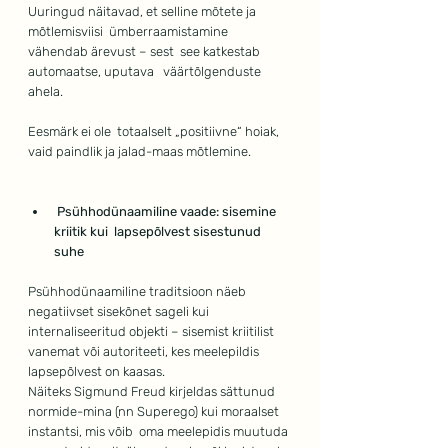
Uuringud näitavad, et selline mõtete ja 
mõtlemisviisi  ümberraamistamine 
vähendab ärevust – sest  see katkestab 
automaatse, uputava   väärtõlgenduste 
ahela.
Eesmärk ei ole  totaalselt „positiivne“ hoiak, 
vaid paindlik ja jalad-maas mõtlemine.
 Psühhodünaamiline vaade: sisemine 
kriitik kui  lapsepõlvest sisestunud 
suhe
Psühhodünaamiline traditsioon näeb 
negatiivset sisekõnet sageli kui 
internaliseeritud objekti – sisemist kriitilist 
vanemat või autoriteeti, kes meelepildis 
lapsepõlvest on kaasas.
Näiteks Sigmund Freud kirjeldas sättunud 
normide-mina (nn Superego) kui moraalset 
instantsi, mis võib  oma meelepidis muutuda 