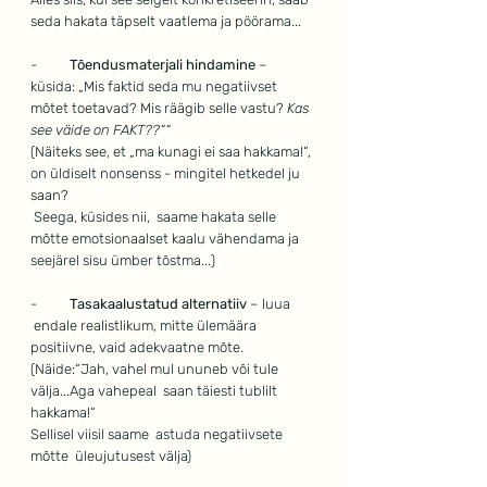
seda hakata täpselt vaatlema ja pöörama...
-          
Tõendusmaterjali hindamine
 – 
küsida: „Mis faktid seda mu negatiivset 
mõtet toetavad? Mis räägib selle vastu? 
Kas 
see väide on FAKT??““
(Näiteks see, et „ma kunagi ei saa hakkama!“, 
on üldiselt nonsenss - mingitel hetkedel ju 
saan?
 Seega, küsides nii,  saame hakata selle 
mõtte emotsionaalset kaalu vähendama ja 
seejärel sisu ümber tõstma...)
-          
Tasakaalustatud alternatiiv
 – luua 
 endale realistlikum, mitte ülemäära 
positiivne, vaid adekvaatne mõte.
(Näide:“Jah, vahel mul ununeb või tule 
välja...Aga vahepeal  saan täiesti tublilt 
hakkama!“
Sellisel viisil saame  astuda negatiivsete 
mõtte  üleujutusest välja)