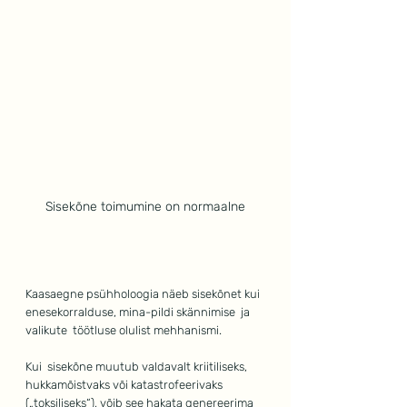
Sisekõne toimumine on normaalne
Kaasaegne psühholoogia näeb sisekõnet kui 
enesekorralduse, mina-pildi skännimise  ja 
valikute  töötluse olulist mehhanismi.
Kui  sisekõne muutub valdavalt kriitiliseks, 
hukkamõistvaks või katastrofeerivaks 
(„toksiliseks“), võib see hakata genereerima 