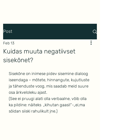
Mindwork
Post
Feb 13
Kuidas muuta negatiivset
sisekõnet?
Sisekõne on inimese pidev sisemine dialoog 
iseendaga – mõtete, hinnangute, kujutluste 
ja tähenduste voog, mis saadab meid suure 
osa ärkveloleku ajast.
(See ei pruugi alati olla verbaalne, võib olla 
ka pildine: näiteks  „kihutan gaasi!“-„ei,ma 
sõidan siiski rahulikult jne.)