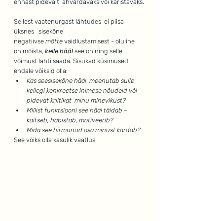
ennast pidevalt  ähvardavaks või karistavaks.
Sellest vaatenurgast lähtudes  ei piisa 
üksnes   sisekõne 
negatiivse
 mõtte
 vaidlustamisest - oluline 
on mõista, 
kelle hääl
see on ning selle 
võimust lahti saada. Sisukad küsimused 
endale võiksid olla:
Kas seesisekõne hääl  meenutab sulle 
kellegi konkreetse inimese nõudeid või 
pidevat kriitikat  minu minevikust?
Millist funktsiooni see hääl täidab – 
kaitseb, häbistab, motiveerib?
Mida see hirmunud osa minust kardab?
See võiks olla kasulik vaatlus.