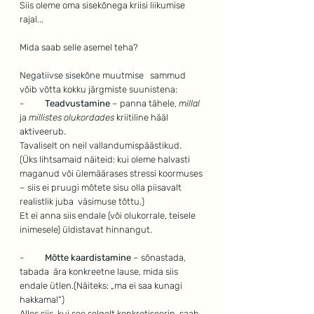
Siis oleme oma sisekõnega kriisi liikumise 
rajal...
Mida saab selle asemel teha?
Negatiivse sisekõne muutmise   sammud 
võib võtta kokku järgmiste suunistena:
-          
Teadvustamine
 – panna tähele, 
millal 
ja 
millistes olukordades
 kriitiline hääl 
aktiveerub.
Tavaliselt on neil vallandumispäästikud.
(Üks lihtsamaid näiteid: kui oleme halvasti 
maganud või ülemäärases stressi koormuses 
– siis ei pruugi mõtete sisu olla piisavalt 
realistlik juba  väsimuse tõttu.)
Et ei anna siis endale (või olukorrale, teisele 
inimesele) üldistavat hinnangut.
-          
Mõtte kaardistamine
 – sõnastada, 
tabada  ära konkreetne lause, mida siis 
endale ütlen.(Näiteks: „ma ei saa kunagi 
hakkama!“)
Alles siis, kui see selgelt konkretiseerin, saab 