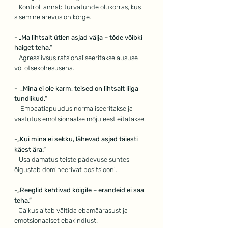
 Kontroll annab turvatunde olukorras, kus 
sisemine ärevus on kõrge.
- „Ma lihtsalt ütlen asjad välja – tõde võibki 
haiget teha.“
Agressiivsus ratsionaliseeritakse aususe 
või otsekohesusena.
-  „Mina ei ole karm, teised on lihtsalt liiga 
tundlikud.“
Empaatiapuudus normaliseeritakse ja 
vastutus emotsionaalse mõju eest eitatakse.
-„Kui mina ei sekku, lähevad asjad täiesti 
käest ära.“
Usaldamatus teiste pädevuse suhtes 
õigustab domineerivat positsiooni.
-„Reeglid kehtivad kõigile – erandeid ei saa 
teha.“
Jäikus aitab vältida ebamäärasust ja 
emotsionaalset ebakindlust.