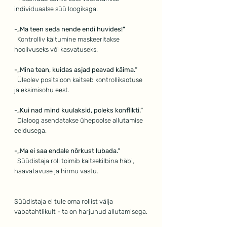
individuaalse süü loogikaga.
-„Ma teen seda nende endi huvides!"
Kontrolliv käitumine maskeeritakse 
hoolivuseks või kasvatuseks.
-„Mina tean, kuidas asjad peavad käima.“
  Üleolev positsioon kaitseb kontrollikaotuse  
ja eksimisohu eest.
-„Kui nad mind kuulaksid, poleks konflikti.“
  Dialoog asendatakse ühepoolse allutamise 
eeldusega.
-„Ma ei saa endale nõrkust lubada.“
  Süüdistaja roll toimib kaitsekilbina häbi, 
haavatavuse ja hirmu vastu.
Süüdistaja ei tule oma rollist välja 
vabatahtlikult - ta on harjunud allutamisega.