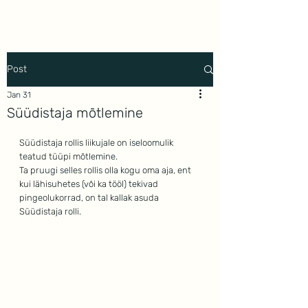
Mindwork
Post
Jan 31
Süüdistaja mõtlemine
Süüdistaja rollis liikujale on iseloomulik 
teatud tüüpi mõtlemine.
Ta pruugi selles rollis olla kogu oma aja, ent 
kui lähisuhetes (või ka tööl) tekivad 
pingeolukorrad, on tal kallak asuda 
Süüdistaja rolli.