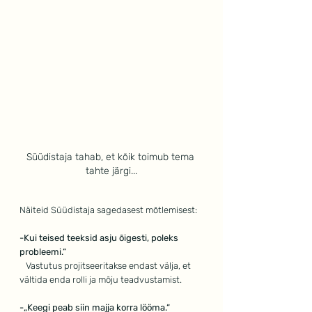
Süüdistaja tahab, et kõik toimub tema 
tahte järgi...
Näiteid Süüdistaja sagedasest mõtlemisest:
-Kui teised teeksid asju õigesti, poleks 
probleemi.“
 Vastutus projitseeritakse endast välja, et 
vältida enda rolli ja mõju teadvustamist.
-„Keegi peab siin majja korra lööma.“