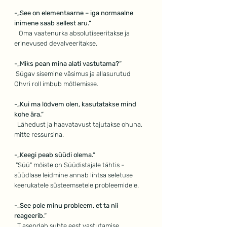
-„See on elementaarne – iga normaalne 
inimene saab sellest aru.“
Oma vaatenurka absolutiseeritakse ja 
erinevused devalveeritakse.
-„Miks pean mina alati vastutama?“
Sügav sisemine väsimus ja allasurutud 
Ohvri roll imbub mõtlemisse.
-„Kui ma lõdvem olen, kasutatakse mind 
kohe ära.“
 Lähedust ja haavatavust tajutakse ohuna, 
mitte ressursina.
-„Keegi peab süüdi olema.“
 "Süü" mõiste on Süüdistajale tähtis -
süüdlase leidmine annab lihtsa seletuse 
keerukatele süsteemsetele probleemidele.
-„See pole minu probleem, et ta nii 
reageerib.“
  T asendab suhte eest vastutamise  