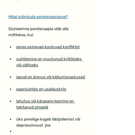
Millal pöörduda pereteraapiasse?
Süsteemne pereteraapia võib olla 
mõttekas, kui:
peres esinevad korduvad konfliktid
suhtlemine on muutunud kriitiliseks 
või vältivaks
lapsel on ärevus või käitumisraskused
paarisuhtes on usalduskriis
lahutus või kärgpere loomine on 
tekitanud pingeid
üks pereliige kogeb läbipõlemist või 
depressiivsust  jne.