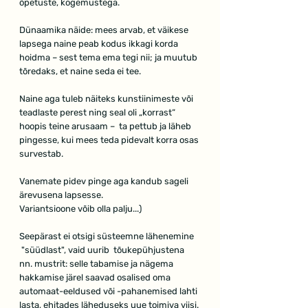
õpetuste, kogemustega.
Dünaamika näide: mees arvab, et väikese 
lapsega naine peab kodus ikkagi korda 
hoidma – sest tema ema tegi nii; ja muutub 
tõredaks, et naine seda ei tee. 
Naine aga tuleb näiteks kunstiinimeste või 
teadlaste perest ning seal oli „korrast“ 
hoopis teine arusaam –  ta pettub ja läheb 
pingesse, kui mees teda pidevalt korra osas 
survestab. 
Vanemate pidev pinge aga kandub sageli 
ärevusena lapsesse.
Variantsioone võib olla palju...)
Seepärast ei otsigi süsteemne lähenemine 
 "süüdlast", vaid uurib  tõukepühjustena  
nn. mustrit: selle tabamise ja nägema 
hakkamise järel saavad osalised oma 
automaat-eeldused või -pahanemised lahti 
lasta, ehitades läheduseks uue toimiva viisi.