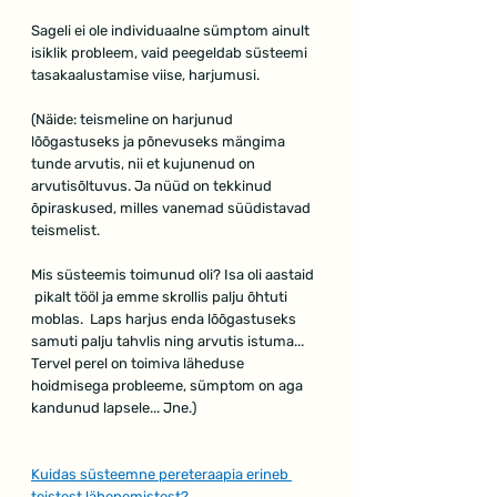
Sageli ei ole individuaalne sümptom ainult 
isiklik probleem, vaid peegeldab süsteemi 
tasakaalustamise viise, harjumusi.
(Näide: teismeline on harjunud 
lõõgastuseks ja põnevuseks mängima 
tunde arvutis, nii et kujunenud on 
arvutisõltuvus. Ja nüüd on tekkinud 
õpiraskused, milles vanemad süüdistavad 
teismelist.
Mis süsteemis toimunud oli? Isa oli aastaid 
 pikalt tööl ja emme skrollis palju õhtuti 
moblas.  Laps harjus enda lõõgastuseks 
samuti palju tahvlis ning arvutis istuma...
Tervel perel on toimiva läheduse 
hoidmisega probleeme, sümptom on aga 
kandunud lapsele... Jne.)
Kuidas süsteemne pereteraapia erineb 
teistest lähenemistest?