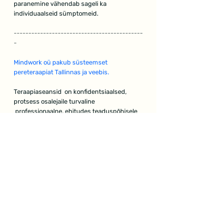
paranemine vähendab sageli ka 
individuaalseid sümptomeid.
--------------------------------------------
-
Mindwork oü pakub süsteemset 
pereteraapiat Tallinnas ja veebis.
Teraapiaseansid  on konfidentsiaalsed, 
protsess osalejaile turvaline 
 professionaalne, ehitudes teaduspõhisele 
 kaasaegsele süsteemsele mõtteviisile.