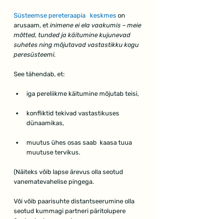
Süsteemse pereteraapia   keskmes 
on 
arusaam, et 
inimene ei ela vaakumis – meie 
mõtted, tunded ja käitumine kujunevad 
suhetes ning mõjutavad vastastikku kogu 
peresüsteemi.
See tähendab, et:
iga pereliikme käitumine mõjutab teisi,
konfliktid tekivad vastastikuses 
dünaamikas,
muutus ühes osas saab  kaasa tuua 
muutuse tervikus.
(Näiteks võib lapse ärevus olla seotud 
vanematevahelise pingega. 
Või võib paarisuhte distantseerumine olla 
seotud kummagi partneri päritolupere 