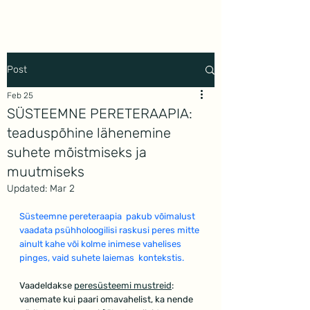
Mindwork
Post
Feb 25
SÜSTEEMNE PERETERAAPIA:
teaduspõhine lähenemine
suhete mõistmiseks ja
muutmiseks
Updated:
Mar 2
Süsteemne pereteraapia  pakub võimalust 
vaadata psühholoogilisi raskusi peres mitte 
ainult kahe või kolme inimese vahelises 
pinges, vaid suhete laiemas  kontekstis.
Vaadeldakse 
peresüsteemi mustreid
: 
vanemate kui paari omavahelist, ka nende 