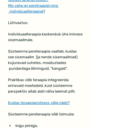
Mis vahe on peretraapial ning 
  individuaalteraapial?
Lühivastus:
Individuaalteraapia keskendub ühe inimese 
sisemaailmale.
Süsteemne pereteraapia vaatleb, kuidas 
see sisemaailm  (ja nende sisemaailmad) 
kujunevad suhetes, moodustades 
 pundardega lõiminguid, "kangaid".
Praktikas võib teraapia integreerida 
erinevaid meetodeid, kuid süsteemne 
perspektiiv aitab alati näha laiemat pilti.
Kuidas teraapiaprotsess välja näeb?
Süsteemne pereteraapia võib toimuda:
kogu perega,