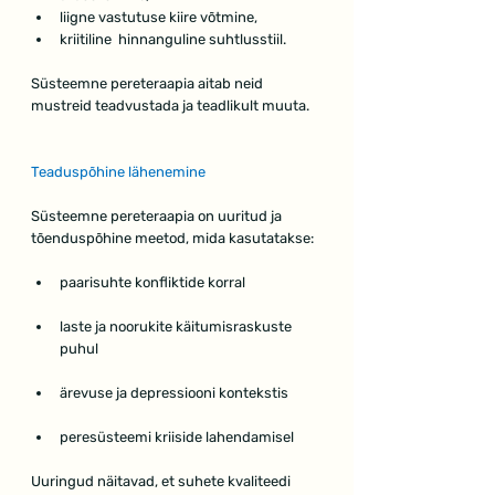
liigne vastutuse kiire võtmine,
kriitiline  hinnanguline suhtlusstiil.
Süsteemne pereteraapia aitab neid 
mustreid teadvustada ja teadlikult muuta.
Teaduspõhine lähenemine
Süsteemne pereteraapia on uuritud ja 
tõenduspõhine meetod, mida kasutatakse:
paarisuhte konfliktide korral
laste ja noorukite käitumisraskuste 
puhul
ärevuse ja depressiooni kontekstis
peresüsteemi kriiside lahendamisel
Uuringud näitavad, et suhete kvaliteedi 