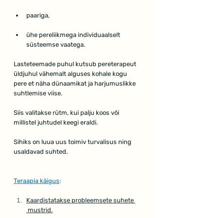
paariga,
ühe pereliikmega individuaalselt 
süsteemse vaatega.
Lasteteemade puhul kutsub pereterapeut 
üldjuhul vähemalt alguses kohale kogu 
pere et näha dünaamikat ja harjumuslikke 
suhtlemise viise.
Siis valitakse rütm, kui palju koos või 
millistel juhtudel keegi eraldi.
Sihiks on luua uus toimiv turvalisus ning 
usaldavad suhted.
Teraapia käigus
:
Kaardistatakse probleemsete suhete 
 mustrid.