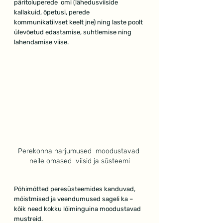
päritoluperede  omi (lähedusviiside 
kallakuid, õpetusi, perede 
kommunikatiivset keelt jne) ning laste poolt 
ülevõetud edastamise, suhtlemise ning 
lahendamise viise. 
Perekonna harjumused  moodustavad 
neile omased  viisid ja süsteemi
Põhimõtted peresüsteemides kanduvad, 
mõistmised ja veendumused sageli ka – 
kõik need kokku lõiminguina moodustavad 
mustreid.