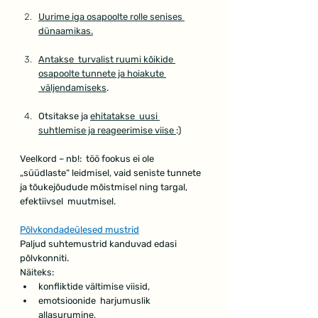
Uurime iga osapoolte rolle senises 
dünaamikas.
Antakse  turvalist ruumi kõikide 
osapoolte tunnete ja hoiakute 
 väljendamiseks
.
Otsitakse ja 
ehitatakse  uusi 
suhtlemise ja reageerimise viise 
:)
Veelkord – nb!:  töö fookus ei ole 
„süüdlaste“ leidmisel, vaid seniste tunnete 
ja tõukejõudude mõistmisel ning targal, 
efektiivsel  muutmisel.
Põlvkondadeülesed mustrid
Paljud suhtemustrid kanduvad edasi 
põlvkonniti.
Näiteks:
konfliktide vältimise viisid,
emotsioonide  harjumuslik 
allasurumine,