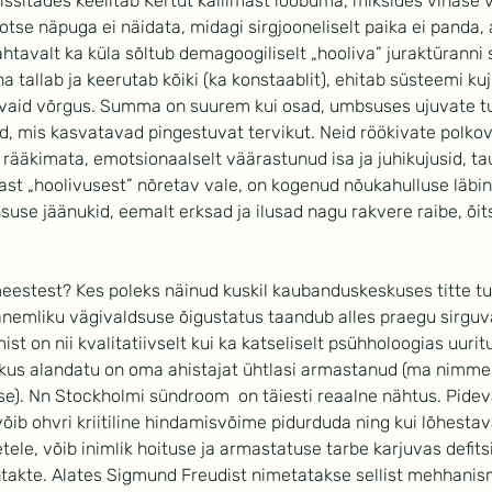
 issitades keelitab Kertut kallimast loobuma, miksides vihase
 otse näpuga ei näidata, midagi sirgjooneliselt paika ei panda,
ähtavalt ka küla sõltub demagoogiliselt „hooliva” juraktüranni 
tallab ja keerutab kõiki (ka konstaablit), ehitab süsteemi kuj
 vaid võrgus. Summa on suurem kui osad, umbsuses ujuvate tu
id, mis kasvatavad pingestuvat tervikut. Neid röökivate polkov
t rääkimata, emotsionaalselt väärastunud isa ja juhikujusid, ta
last „hoolivusest” nõretav vale, on kogenud nõukahulluse läbin
se jäänukid, eemalt erksad ja ilusad nagu rakvere raibe, õit
eestest? Kes poleks näinud kuskil kaubanduskeskuses titte t
Vanemliku vägivaldsuse õigustatus taandub alles praegu sirgu
ist on nii kvalitatiivselt kui ka katseliselt psühholoogias uurit
 kus alandatu on oma ahistajat ühtlasi armastanud (ma nimme
se). Nn Stockholmi sündroom  on täiesti reaalne nähtus. Pidev
võib ohvri kriitiline hindamisvõime pidurduda ning kui lõhesta
tele, võib inimlik hoituse ja armastatuse tarbe karjuvas defitsi
ntakte. Alates Sigmund Freudist nimetatakse sellist mehhanis