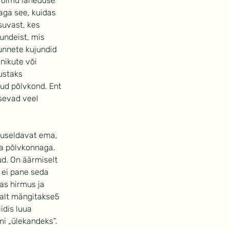
 võimu läheduse 
 aga see, kuidas 
suvast, kes 
undeist, mis 
nnete kujundid 
nikute või 
ustaks 
ud põlvkond. Ent 
sevad veel 
uuseldavat ema, 
va põlvkonnaga.
ud. On äärmiselt 
 ei pane seda 
as hirmus ja 
valt mängitakse5 
idis luua 
mi „ülekandeks”.