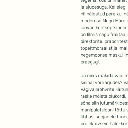
tegema; kus ta imalalt
ja ajupesuga. Kellelegi
nii näidatud pere kui n
modernse Mogri Märdina 
loovad kontseptsiooni
on filmis nagu fraktaal
direktorite, praporites
topeltmoraalist ja ima
hegemoonse maskuliinsu
praegugi.
Ja miks rääkida vaid m
sisinal või karjudes? 
Vägivallaohvrite käitum
raske mõista olukordi,
sõna siin jutumärkides
manipulatsiooni tõttu 
ühtlasi soojadele tunne
projektiivseid halo-ko