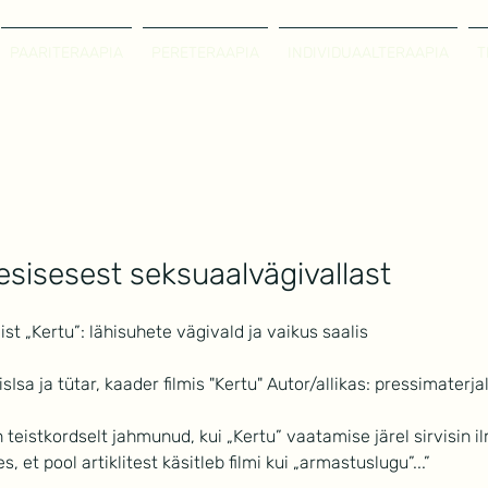
PAARITERAAPIA
PERETERAAPIA
INDIVIDUAALTERAAPIA
T
resisesest seksuaalvägivallast
ist „Kertu”: lähisuhete vägivald ja vaikus saalis
misIsa ja tütar, kaader filmis "Kertu" Autor/allikas: pressimaterja
in teistkordselt jahmunud, kui „Kertu” vaatamise järel sirvisin 
 et pool artiklitest käsitleb filmi kui „armastuslugu”...”