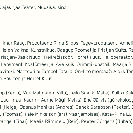
u ajakirjas Teater. Muusika. Kino
: Ilmar Raag. Produtsent: Riina Sildos. Tegevprodutsent: Anneli
: Helen Valkna. Kunstnikud: Jaagup Roomet ja Kristjan Suits. Rek
ristjan-Jaak Nuudi. Helirežissöör: Horret Kuus. Helioperaator:
Lensment. Kostümeerija: Ave Kuik. Grimmikunstnik: Maarja Sil
avitski. Monteerija: Tambet Tasuja. On-line montaaž: Aleks Te
i Pokinen ja Horret Kuus.
(Kertu), Mait Malmsten (Villu), Leila Säälik (Malle), Külliki Sal
 Laurimaa (Kaarin), Aarne Mägi (Mehis), Ene Järvis (günekoloog
i (Helga), Jaanus Mehikas (Andres), Janek Sarapson (Peeter), 
v (Toomas), Kaie Mihkelson (arst Maarjamõisas), Kata-Riina Luide
angel (Einar), Meelis Rämmeld (Rein), Peeter Jürgens (Juhan) 