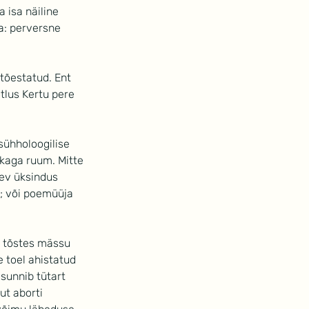
 isa näiline 
a: perversne 
tõestatud. Ent 
tlus Kertu pere 
sühholoogilise 
kaga ruum. Mitte 
dev üksindus 
); või poemüüja 
 tõstes mässu 
e toel ahistatud 
sunnib tütart 
ut aborti 