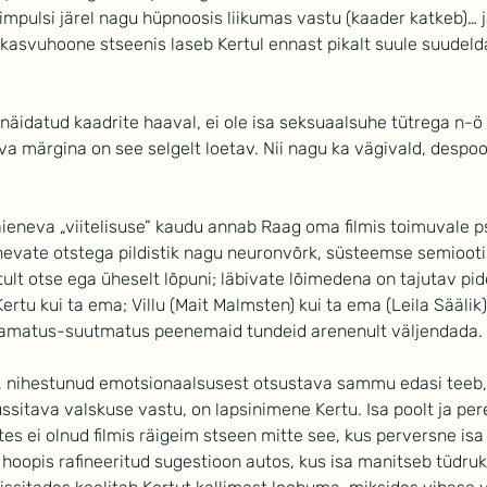
 impulsi järel nagu hüpnoosis liikumas vastu (kaader katkeb)… ja
a kasvuhoone stseenis laseb Kertul ennast pikalt suule suudeld
 näidatud kaadrite haaval, ei ole isa seksuaalsuhe tütrega n-ö 
va märgina on see selgelt loetav. Nii nagu ka vägivald, despoo
laieneva „viitelisuse” kaudu annab Raag oma filmis toimuvale p
evate otstega pildistik nagu neuronvõrk, süsteemse semiooti
tult otse ega üheselt lõpuni; läbivate lõimedena on tajutav pi
 Kertu kui ta ema; Villu (Mait Malmsten) kui ta ema (Leila Säälik
skamatus-suutmatus peenemaid tundeid arenenult väljendada.
, nihestunud emotsionaalsusest otsustava sammu edasi teeb,
 ussitava valskuse vastu, on lapsinimene Kertu. Isa poolt ja per
s ei olnud filmis räigeim stseen mitte see, kus perversne isa 
hoopis rafineeritud sugestioon autos, kus isa manitseb tüdruk