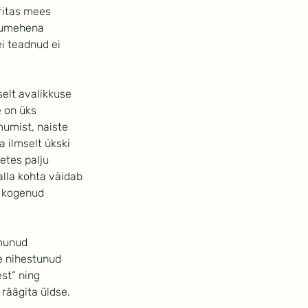
öritas mees 
elumehena 
i teadnud ei 
elt avalikkuse 
 on üks 
mumist, naiste 
 ilmselt ükski 
etes palju 
lla kohta väidab 
n kogenud 
lmunud 
re nihestunud 
st” ning 
 räägita üldse.