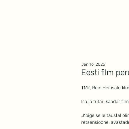
Mindwork
Jan 16, 2025
Eesti film pe
TMK, Rein Heinsalu film
Isa ja tütar, kaader fil
„Kõige selle taustal ol
retsensioone, avastades,