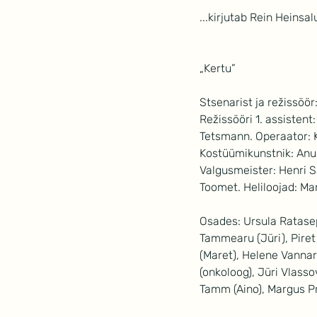
...kirjutab Rein Heinsal
„Kertu”
Stsenarist ja režissöör
Režissööri 1. assistent
Tetsmann. Operaator: K
Kostüümikunstnik: Anu 
Valgusmeister: Henri S
Toomet. Heliloojad: Mar
Osades: Ursula Ratasepp 
Tammearu (Jüri), Piret
(Maret), Helene Vannar
(onkoloog), Jüri Vlasso
Tamm (Aino), Margus Pr