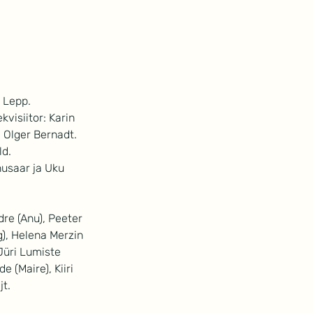
 Lepp. 
visiitor: Karin 
 Olger Bernadt. 
d. 
nusaar ja Uku 
dre (Anu), Peeter 
), Helena Merzin 
Jüri Lumiste 
 (Maire), Kiiri 
jt.