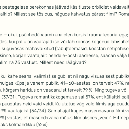
 peategelase perekonnas jäävad käsitluste orbiidist valdavalt
 vaikib? Millest see tõsidus, nägude kahvatus pärast filmi? Roman
le — okei, psühhodünaamikuna olen kursis traumateooriatega;
des, kui palju on vaatajad ise või lähikonnas kogenud lähisuhe
a suguvõsas mahavaikitud (tabu)teemasid, koostan netipõhise 
kinno, korjan vaatajailt nende e-posti aadresse, saadan välja 
limina 35 vastust. Millest need räägivad?
i kahe seansi valimist selgub, et nii nagu visuaalsest publiku 
ulgas küps ja vanem publik: 41—60-aastasi on tervelt 47%, n
 kõrgem haridus on vaadanuist tervelt 79 %. Ning tugeva või
(37/31). Tugeva romantikakogemuse sai 57%, ent küllaltki palj
 puudutas neid vaid veidi. Kujutatud vägivald filmis aga puudu
89% vaatajaist (54/34). Samal ajal koges masendavana filmi v
57%) vastas, et masendavana mõjus film üksnes „veidi”. Mitmep
 kaks kolmandikku (62%).