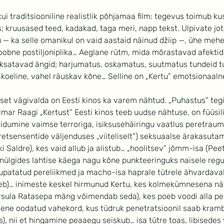
kui traditsiooniline realistlik põhjamaa film: tegevus toimub kus
 kruusased teed, kadakad, taga meri, napp tekst. Ulpivate jo
 — ka selle omanikul on vaid aastaid näinud džiip —, ühe meh
oobne postiljoniplika… Aeglane rütm, mida mõrastavad afektid; 
ilksatavad ängid; harjumatus, oskamatus, suutmatus tundeid tu
sakoeline, vahel räuskav kõne… Selline on „Kertu” emotsionaal
set vägivalda on Eesti kinos ka varem nähtud. „Puhastus” tegi
Ilmar Raagi „Kertust” Eesti kinos teeb uudse nähtuse, on füüsili
sidumine vaimse terroriga, isiksusehäiringu vaatlus peretraum
 (retsensentide väljenduses „viiteliselt”) seksuaalse ärakasut
i Saldre), kes vaid allub ja alistub… „hoolitsev” jõmm-isa (Pe
nülgides lahtise käega nagu kõne punkteeringuks naisele regu
upatatud pereliikmed ja macho-isa haprale tütrele ähvardavalt
eb)… inimeste keskel hirmunud Kertu, kes kolmekümnesena nä
rsula Ratasepa mäng võimendab seda), kes poeb voodi alla pe
ene oodatud vahekord, kus tüdruk penetratsioonil saab krambi
, nii et hingamine peaaegu seiskub… isa tütre toas, libisedes 