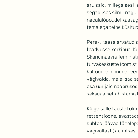
aru said, millega seal 
segaduses silmi, nagu 
nädalalõppudel kaasaga
tema ega teine küsitud
Pere-, kaasa arvatud s
teadvusse kerkinud. Ku
Skandinaavia feministid
turvakeskuste loomist n
kultuurne inimene teem
vägivalda, me ei saa s
osa uurijaid naabruses
seksuaalset ahistamist
Kõige selle taustal oli
retsensioone, avastades
suhted jäävad tähelepan
vägivallast (k.a intsest