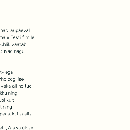
tahad laupäeval 
ale Eesti filmile 
publik vaatab 
stuvad nagu 
ht- ega 
hholoogilise 
 vaka all hoitud 
kku ning 
slikult 
t ning 
eas, kui saalist 
l. „Kas sa üldse 