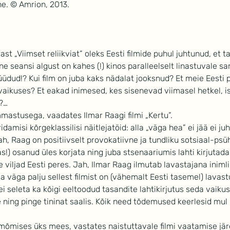
ne. © Amrion, 2013.
ast „Viimset reliikviat” oleks Eesti filmide puhul juhtunud, et 
e seansi algust on kahes (!) kinos paralleelselt linastuvale sam
a müüdud!? Kui film on juba kaks nädalat jooksnud? Et meie Eesti 
vaikuses? Et eakad inimesed, kes sisenevad viimasel hetkel, i
?…
astusega, vaadates Ilmar Raagi filmi „Kertu”.
idamisi kõrgeklassilisi näitlejatöid: alla „väga hea” ei jää ei ju
h, Raag on positiivselt provokatiivne ja tundliku sotsiaal-psü
as!) osanud üles korjata ning juba stsenaariumis lahti kirjutada
e viljad Eesti peres. Jah, Ilmar Raag ilmutab lavastajana inimli
a väga palju sellest filmist on (vähemalt Eesti tasemel) lavastu
 ei seleta ka kõigi eeltoodud tasandite lahtikirjutus seda vaikus
ning pinge tininat saalis. Kõik need tõdemused keerlesid mul p
,” mõmises üks mees, vastates naistuttavale filmi vaatamise järe