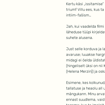
Kertu käsi „issitamise”
triumf Villu ees, kus t
intiim-fašism…
Jah, kui vaadelda filmi
läheduse tüüpi kirjelda
suhete alusena.
Just selle korduva ja 
avaruse; luuakse hargn
midagi ei öelda üldista
(hingeliselt üksi on nii
(Helena Merzin)) ja o
Esimene, kes kolkunud
tallatuse ja heaolu all
mängukann. Minu arvate
ennast suudlema, vaid 