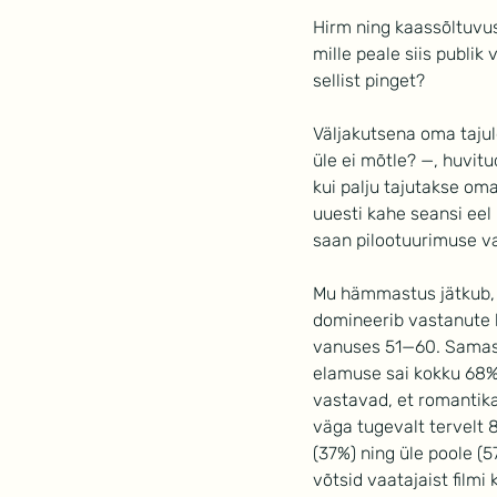
Hirm ning kaassõltuvus
mille peale siis publik
sellist pinget?
Väljakutsena oma taju
üle ei mõtle? —, huvitu
kui palju tajutakse om
uuesti kahe seansi eel 
saan pilootuurimuse va
Mu hämmastus jätkub, ku
domineerib vastanute h
vanuses 51—60. Samas,
elamuse sai kokku 68% 
vastavad, et romantika
väga tugevalt tervelt 
(37%) ning üle poole (
võtsid vaatajaist filmi