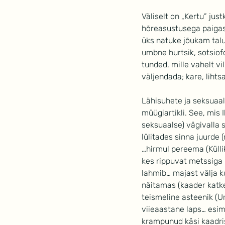
Väliselt on „Kertu” just
hõreasustusega paigas;
üks natuke jõukam talu
umbne hurtsik, sotsiof
tunded, mille vahelt v
väljendada; kare, liht
Lähisuhete ja seksuaal
müügiartikli. See, mis 
seksuaalse) vägivalla 
lülitades sinna juurde
…hirmul pereema (Küllik
kes rippuvat metssiga 
lahmib… majast välja k
näitamas (kaader katk
teismeline asteenik (U
viieaastane laps… esim
krampunud käsi kaadris)