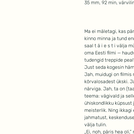
35 mm, 92 min, värvili
Ma ei mäletagi, kas pär
kinno minna ja tund enn
saal t ä i e s t i välj
oma Eesti filmi — haud
tudengid treppide peal
Just seda kogesin hämm
Jah, muidugi on filmis r
kõrvalosadest ükski. Ja
närviga. Jah, ta on (ta
teema: vägivald ja sell
ühiskondlikku küpsust j
meisterlik. Ning ikkagi
jahmatust, keskenduse 
välja tulin.
„Ei, noh, päris hea oli