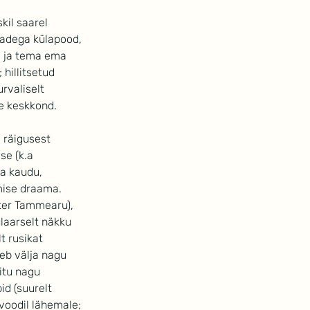
kil saarel 
tadega külapood, 
e ja tema ema 
hillitsetud 
rvaliselt 
ne keskkond.
 räigusest 
se (k.a 
a kaudu, 
amise draama.
eter Tammearu), 
laarselt näkku 
 rusikat 
eb välja nagu 
itu nagu 
d (suurelt 
voodil lähemale; 