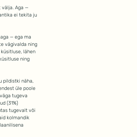
 välja. Aga — 
tika ei tekita ju 
 aga — ega ma 
te vägivalda ning 
küsitluse, lähen 
küsitluse ning 
pildistki näha, 
endest üle poole 
 väga tugeva 
ud (31%) 
tas tugevalt või 
aid kolmandik 
laanilisena 