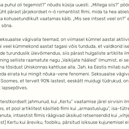
isa puhul oli tegemist?” nõudis küsija uuesti. „Millega siis?” pö
üht pärast järjekordset n-ö romantilist filmi, mida ta hea abi
 kohusetundlikult vaatamas käib. „Mis see intsest veel on?” e
 sõna.
eksuaalse vägivalla teemad, on viimasel kümnel aastal aktiivs
i veel kümmekond aastat tagasi võis tunduda, et valdkond ise
e turunduslik ülevõimendus, siis pärast hulgaliste artiklite il
ing selliste raamatute nagu „Vaikijate hääled” ilmumist, ei sea
a tõsidust ühiskonnas kahtluse alla. Jah, ka Eestis miilab suh
eda eirata kui mingit nõuka-vene fenomeni. Seksuaalse vägiva
 Soomes, et tervelt 90% lastest, eeskätt muidugi tüdrukud, o
 lapsepõlves.  
n teistkordselt jahmunud, kui „Kertu” vaatamise järel sirvisin i
, et pool artiklitest käsitleb filmi kui „armastuslugu”, isa-tüt
uta, intsestist filmis räägivad üksikud retsensendid kui „vihje
ist) Kertu kui äreviku, foobiku, pärsitud isiksuse kujunemisel ei