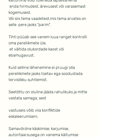
käitumine võib tuleneda lapsevanema
 enda hirmudest, ärevusest või varasemast 
kogemusest.  
Või siis tema vaadetest,mis tema arvates on 
selle  pere jaoks "parim".
Tihti püüab see vanem luua ranget kontrolli 
oma pereliikmete üle,
 et vältida olukordade kaost või 
ebamugavust. 
Kuid selline lähenemine ei pruugi olla 
pereliikmete jaoks toetav ega soodustada 
tervislikku suhtlemist. 
Seetõttu on oluline jääda rahulikuks ja mitte 
vastata samaga, sest 
vastuseis võib viia konfliktide 
eskaleerumiseni.
Samavõrdne käskimise, karjumise, 
autoritaarsusega on vanema käitumise 