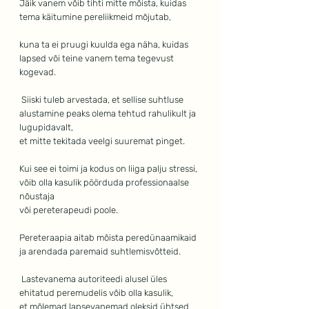
Jäik vanem võib tihti mitte mõista, kuidas 
tema käitumine pereliikmeid mõjutab, 
kuna ta ei pruugi kuulda ega näha, kuidas 
lapsed või teine vanem tema tegevust 
kogevad.
 Siiski tuleb arvestada, et sellise suhtluse 
alustamine peaks olema tehtud rahulikult ja 
lugupidavalt, 
et mitte tekitada veelgi suuremat pinget.
Kui see ei toimi ja kodus on liiga palju stressi, 
võib olla kasulik pöörduda professionaalse 
nõustaja
või pereterapeudi poole. 
Pereteraapia aitab mõista peredünaamikaid 
ja arendada paremaid suhtlemisvõtteid.
 Lastevanema autoriteedi alusel üles 
ehitatud peremudelis võib olla kasulik, 
et mõlemad lapsevanemad oleksid ühtsed 