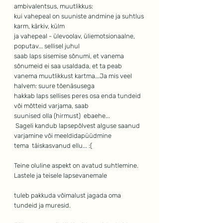
ambivalentsus, muutlikkus: 
kui vahepeal on suuniste andmine ja suhtlus 
karm, kärkiv, külm
ja vahepeal - ülevoolav, üliemotsionaalne, 
poputav... sellisel juhul
saab laps sisemise sõnumi, et vanema 
sõnumeid ei saa usaldada, et ta peab
vanema muutlikkust kartma...Ja mis veel 
halvem: suure tõenäsusega
hakkab laps sellises peres osa enda tundeid 
või mõtteid varjama, saab
suunised olla (hirmust)  ebaehe...
 Sageli kandub lapsepõlvest alguse saanud  
varjamine või meeldidapüüdmine
tema  täiskasvanud ellu... :(
Teine oluline aspekt on avatud suhtlemine. 
Lastele ja teisele lapsevanemale 
tuleb pakkuda võimalust jagada oma 
tundeid ja muresid. 