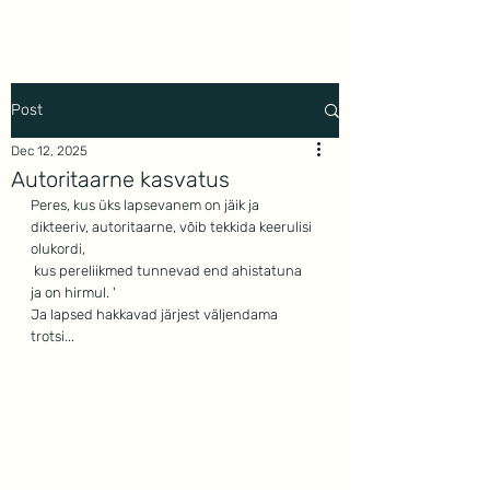
Mindwork
Post
Dec 12, 2025
Autoritaarne kasvatus
Peres, kus üks lapsevanem on jäik ja 
dikteeriv, autoritaarne, võib tekkida keerulisi 
olukordi,
 kus pereliikmed tunnevad end ahistatuna  
ja on hirmul. '
Ja lapsed hakkavad järjest väljendama 
trotsi...