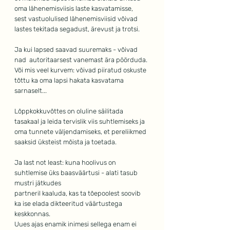
oma lähenemisviisis laste kasvatamisse, 
sest vastuolulised lähenemisviisid võivad 
lastes tekitada segadust, ärevust ja trotsi.
Ja kui lapsed saavad suuremaks - võivad 
nad  autoritaarsest vanemast ära pöörduda.
Või mis veel kurvem: võivad piiratud oskuste  
tõttu ka oma lapsi hakata kasvatama 
sarnaselt...
Lõppkokkuvõttes on oluline säilitada 
tasakaal ja leida tervislik viis suhtlemiseks ja 
oma tunnete väljendamiseks, et pereliikmed 
saaksid üksteist mõista ja toetada.
Ja last not least: kuna hoolivus on 
suhtlemise üks baasväärtusi - alati tasub 
mustri jätkudes
partneril kaaluda, kas ta tõepoolest soovib 
ka ise elada dikteeritud väärtustega 
keskkonnas.
Uues ajas enamik inimesi sellega enam ei 