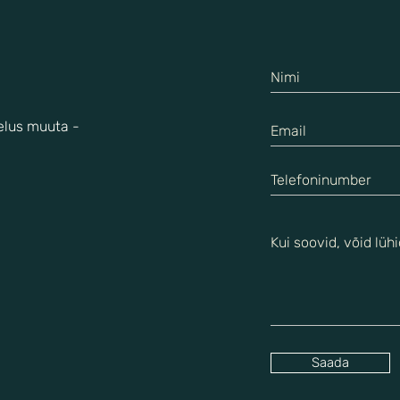
 elus muuta -
Saada