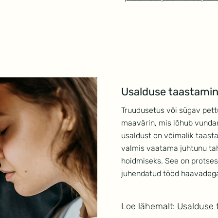
Usalduse taastamine
Truudusetus või sügav pet
maavärin, mis lõhub vunda
usaldust on võimalik taast
valmis vaatama juhtunu tah
hoidmiseks. See on protses
juhendatud tööd haavadeg
Loe lähemalt:
Usalduse 