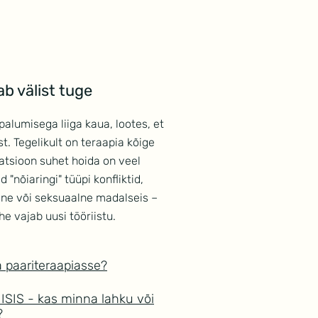
ab välist tuge
palumisega liiga kaua, lootes, et
. Tegelikult on teraapia kõige
vatsioon suhet hoida on veel
 "nõiaringi" tüüpi konfliktid,
e või seksuaalne madalseis –
he vajab uusi tööriistu.
la paariteraapiasse?
ISIS - kas minna lahku või
?