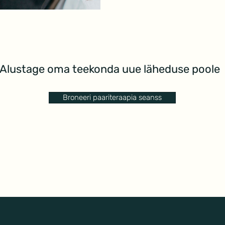
Alustage oma teekonda uue läheduse poole
Broneeri paariteraapia seanss