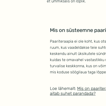
et ummikseis on lõplik.
Mis on süsteemne paari
Paariteraapia ei ole koht, kus ot
ruum, kus vaadeldakse teie suht
keskendu ainult üksikutele sündm
kuidas te omavahel vastastikku 
turvalise keskkonna, kus on võim
mis koduse söögilaua taga lõppev
Loe lähemalt:
Mis on paarite
aitab suhet parandada?