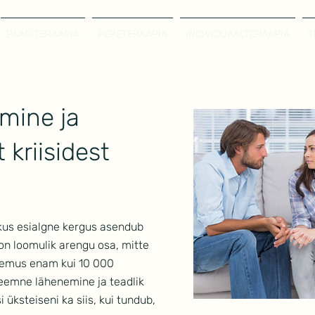
PAARITERAAPIA
PERETERAAPIA
INDIVIDUAALTERAAPIA
T
mine ja
 kriisidest
 kus esialgne kergus asendub
on loomulik arengu osa, mitte
gemus enam kui 10 000
teemne lähenemine ja teadlik
 üksteiseni ka siis, kui tundub,