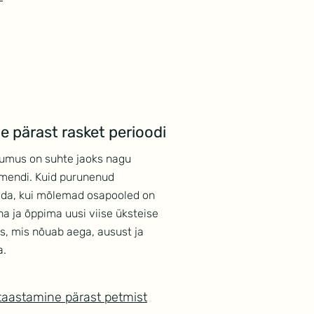
 pärast rasket perioodi
tumus on suhte jaoks nagu
mendi. Kuid purunenud
ada, kui mõlemad osapooled on
a ja õppima uusi viise üksteise
s, mis nõuab aega, ausust ja
a.
taastamine pärast petmist