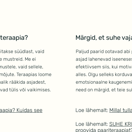
teraapia?
Märgid, et suhe vaj
sitakse süüdlast, vaid
Paljud paarid ootavad abi 
e mustreid. Me ei
asjad lahenevad iseenesest
ustele, vaid sellele,
efektiivsem siis, kui moti
mõjute. Teraapias loome
alles. Olgu selleks korduvad
alik rääkida asjadest,
emotsionaalne kaugenemin
ad tülis või vaikimises.
need on märgid, et teie su
raapia? Kuidas see
Loe lähemalt:
Millal tul
Loe lähemalt:
SUHE KRI
proovida paariteraapiat