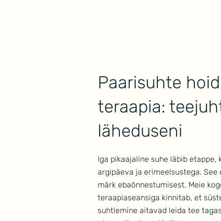
Mindwork
Paarisuhte hoid
teraapia: teejuht
läheduseni
Iga pikaajaline suhe läbib etappe,
argipäeva ja erimeelsustega. See 
märk ebaõnnestumisest. Meie ko
teraapiaseansiga kinnitab, et süs
suhtlemine aitavad leida tee tagasi