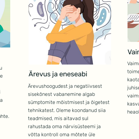
Vai
Vaimn
u
toime
Ärevus ja eneseabi
se
kaota
Ärevushoogudest ja negatiivsest
juhis
i
sisekõnest vabanemine algab
vaim
ia
sümptomite mõistmisest ja õigetest
kasv
tehnikatest. Oleme koondanud siia
heao
hte.
teadmised, mis aitavad sul
rahustada oma närvisüsteemi ja
võtta kontroll oma mõtete üle