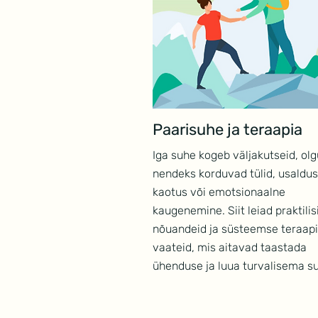
Paarisuhe ja teraapia
Iga suhe kogeb väljakutseid, olg
nendeks korduvad tülid, usaldu
kaotus või emotsionaalne
kaugenemine. Siit leiad praktilis
nõuandeid ja süsteemse teraap
vaateid, mis aitavad taastada
ühenduse ja luua turvalisema su