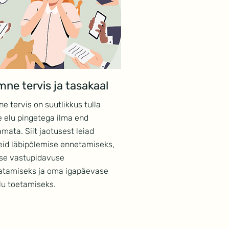
mne tervis ja tasakaal
e tervis on suutlikkus tulla
 elu pingetega ilma end
mata. Siit jaotusest leiad
eid läbipõlemise ennetamiseks,
se vastupidavuse
atamiseks ja oma igapäevase
lu toetamiseks.