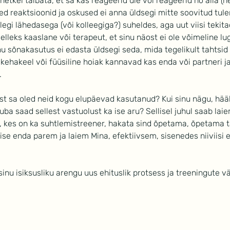
hetkel taibata, et sa kas reageerid üle või reageerid nö alla (n
ed reaktsioonid ja oskused ei anna üldsegi mitte soovitud tule
llegi lähedasega (või kolleegiga?) suheldes, aga uut viisi tekita
 selleks kaaslane või terapeut, et sinu näost ei ole võimeline lu
inu sõnakasutus ei edasta üldsegi seda, mida tegelikult tahtsid
 kehakeel või füüsiline hoiak kannavad kas enda või partneri ja
.
t sa oled neid kogu elupäevad kasutanud? Kui sinu nägu, hääl 
uba saad sellest vastuolust ka ise aru? Sellisel juhul saab la
l, kes on ka suhtlemistreener, hakata sind õpetama, õpetama tä
la ise enda parem ja laiem Mina, efektiivsem, sisenedes niiviisi
inu isiksusliku arengu uus ehituslik protsess ja treeningute väl