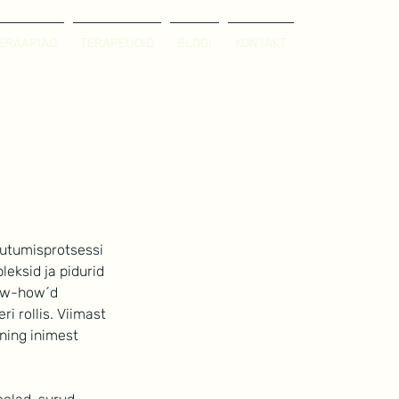
ERAAPIAD
TERAPEUDID
BLOGI
KONTAKT
uutumisprotsessi 
eksid ja pidurid 
now-how´d 
i rollis. Viimast 
 ning inimest 