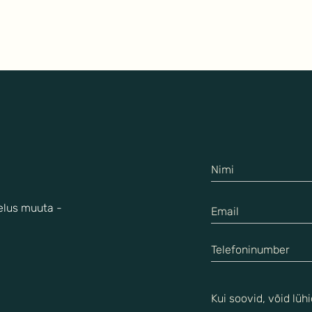
MIDA TEHA, kui tekib tunne:
EMO
"KAS MEIE SUHE ON LÄBI?"
EEM
miks
 elus muuta -
lähe