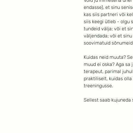
Võid ju inimesena ühel 
endasse), et sinu senis
kas siis partneri või ke
siis keegi ütleb - olgu
tundeid välja; või et s
väljendada; või et sinu
soovimatuid sõnumeid
Kuidas neid muuta? Ses
muud ei oska? Aga sa j
terapeut, parimal juhu
praktiliselt, kuidas ol
treeningusse.
Sellest saab kujuneda s