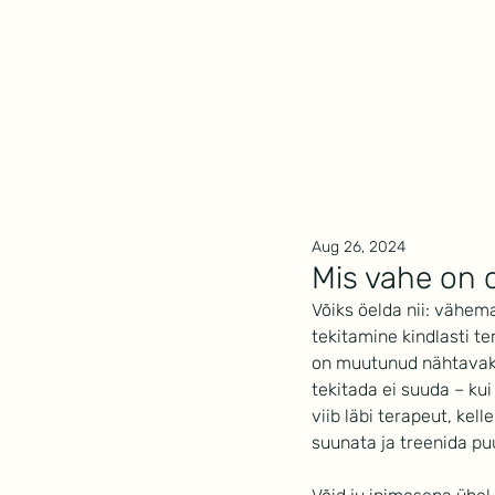
Mindwork
Aug 26, 2024
Mis vahe on 
Võiks öelda nii: vähem
tekitamine kindlasti t
on muutunud nähtavaks
tekitada ei suuda – kui
viib läbi terapeut, kel
suunata ja treenida p