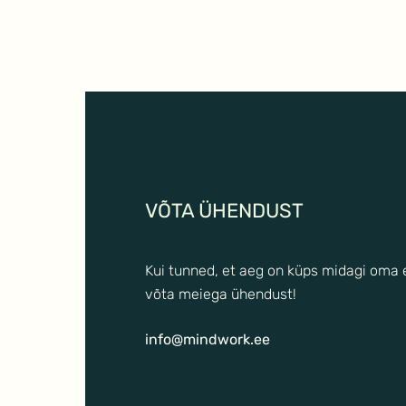
VÕTA ÜHENDUST
SEKSUAALNE
SOORITUSÄREVUS – kui
intiimsus muutub eksamiks
Kui tunned, et aeg on küps midagi oma
võta meiega ühendust!
info@mindwork.ee