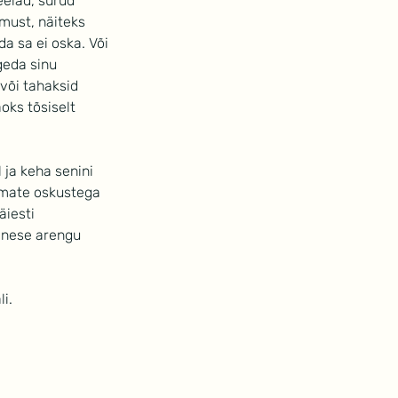
eelad, surud 
must, näiteks 
da sa ei oska. Või 
geda sinu 
 või tahaksid 
oks tõsiselt 
ja keha senini 
iemate oskustega 
iesti 
 enese arengu 
i.