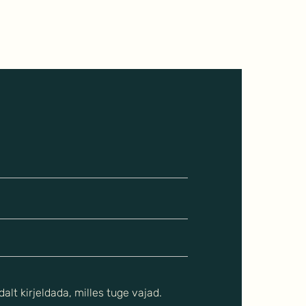
TSIONAALNE
ALDUMINE SUHTES -
 see tekib? Kuidas
dust taastada?