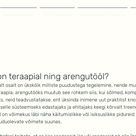
PAARITERAAPIA
PERETERAAPIA
INDIVIDUAALTERAAPIA
T
on teraapial ning arengutööl?
alt osalt on ükskõik milliste puudustega tegelemine, nende m
eraapia; arengutööks muutub see rohkem siis, kui sõlmed, kompl
, neid teadvustatakse, ent üksinda inimene uut praktilist k
 selle süsteemseks edastajaks ja ehitajaks keegi kõrvalt treener
lel on võimekus läbi näha käitumislikke või isiksuslikke pidureid
uuduolevate võimete suunas. 