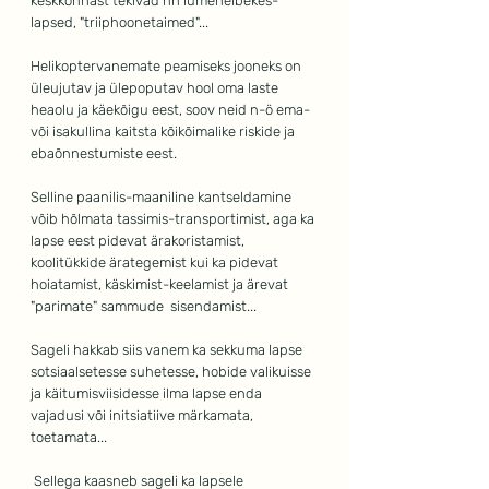
keskkonnast tekivad nn lumehelbekes-
lapsed, "triiphoonetaimed"...
Helikoptervanemate peamiseks jooneks on 
üleujutav ja ülepoputav hool oma laste 
heaolu ja käekõigu eest, soov neid n-ö ema- 
või isakullina kaitsta kõikõimalike riskide ja 
ebaõnnestumiste eest.
Selline paanilis-maaniline kantseldamine 
võib hõlmata tassimis-transportimist, aga ka 
lapse eest pidevat ärakoristamist, 
koolitükkide ärategemist kui ka pidevat 
hoiatamist, käskimist-keelamist ja ärevat 
"parimate" sammude  sisendamist...
Sageli hakkab siis vanem ka sekkuma lapse 
sotsiaalsetesse suhetesse, hobide valikuisse 
ja käitumisviisidesse ilma lapse enda 
vajadusi või initsiatiive märkamata, 
toetamata...
 Sellega kaasneb sageli ka lapsele 