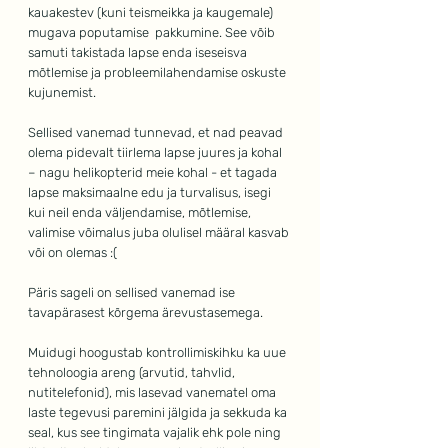
kauakestev (kuni teismeikka ja kaugemale) 
mugava poputamise  pakkumine. See võib 
samuti takistada lapse enda iseseisva 
mõtlemise ja probleemilahendamise oskuste 
kujunemist.
Sellised vanemad tunnevad, et nad peavad 
olema pidevalt tiirlema lapse juures ja kohal 
– nagu helikopterid meie kohal - et tagada 
lapse maksimaalne edu ja turvalisus, isegi 
kui neil enda väljendamise, mõtlemise, 
valimise võimalus juba olulisel määral kasvab 
või on olemas :(
Päris sageli on sellised vanemad ise 
tavapärasest kõrgema ärevustasemega.
Muidugi hoogustab kontrollimiskihku ka uue 
tehnoloogia areng (arvutid, tahvlid, 
nutitelefonid), mis lasevad vanematel oma 
laste tegevusi paremini jälgida ja sekkuda ka 
seal, kus see tingimata vajalik ehk pole ning 