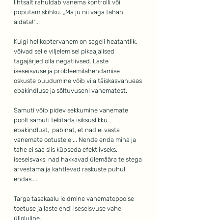
lihtsalt rahuldab vanema kontrolli või 
poputamiskihku. „Ma ju nii väga tahan 
aidata!“...
Kuigi helikoptervanem on sageli heatahtlik, 
võivad selle viljelemisel pikaajalised 
tagajärjed olla negatiivsed. Laste 
iseseisvuse ja probleemilahendamise 
oskuste puudumine võib viia täiskasvanueas 
ebakindluse ja sõltuvuseni vanematest.
Samuti võib pidev sekkumine vanemate 
poolt samuti tekitada isiksuslikku 
ebakindlust,  pabinat, et nad ei vasta 
vanemate ootustele ... Nende enda mina ja 
tahe ei saa siis küpseda efektiivseks, 
iseseisvaks: nad hakkavad ülemäära teistega 
arvestama ja kahtlevad raskuste puhul 
endas....
Targa tasakaalu leidmine vanematepoolse 
toetuse ja laste endi iseseisvuse vahel 
ülioluline. 