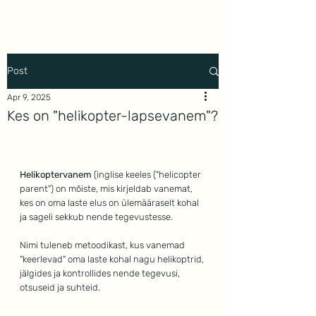
Mindwork
Post
Apr 9, 2025
Kes on "helikopter-lapsevanem"?
Helikoptervanem
 (inglise keeles ("helicopter 
parent") on mõiste, mis kirjeldab vanemat, 
kes on oma laste elus on ülemääraselt kohal 
ja sageli sekkub nende tegevustesse.
Nimi tuleneb metoodikast, kus vanemad 
"keerlevad" oma laste kohal nagu helikoptrid, 
jälgides ja kontrollides nende tegevusi, 
otsuseid ja suhteid.