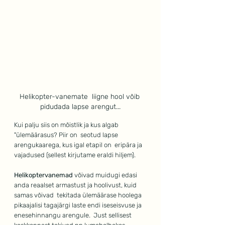
Helikopter-vanemate  liigne hool võib 
pidudada lapse arengut...
Kui palju siis on mõistlik ja kus algab 
"ülemäärasus? Piir on  seotud lapse 
arengukaarega, kus igal etapil on  eripära ja 
vajadused (sellest kirjutame eraldi hiljem).
Helikoptervanemad
 võivad muidugi edasi 
anda reaalset armastust ja hoolivust, kuid 
samas võivad  tekitada ülemäärase hoolega 
pikaajalisi tagajärgi laste endi iseseisvuse ja 
enesehinnangu arengule.  Just sellisest 